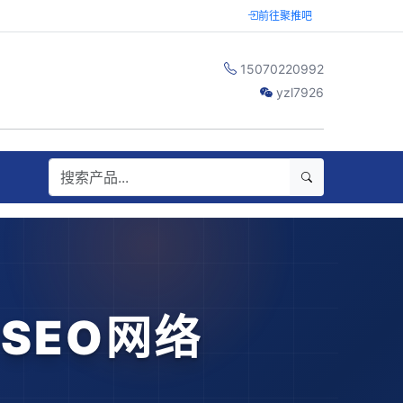
前往聚推吧
15070220992
yzl7926
SEO网络